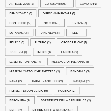
ARTICOLI 2025
(2)
CORONAVIRUS
(1)
COVID-19
(4)
DEMOCRAZIA
(1)
DIFESA AMBIENTALE
(1)
DON EGIDIO
(51)
ENCICLICA
(1)
EUROPA
(3)
EUTANASIA
(1)
FAKE NEWS
(1)
FEDE
(11)
FIDUCIA
(1)
FUTURO
(2)
GEORGE FLOYD
(1)
GIUSTIZIA
(1)
INDIOS
(1)
LA NOTA
(7)
LE SETTE FONTANE
(7)
MESSAGGIO FINE ANNO
(1)
MISSIONI CATTOLICHE SVIZZERA
(2)
PANDEMIA
(3)
PAPA
(2)
PAPA FRANCESCO
(7)
PASQUA
(7)
PENSIERI DI DON EGIDIO
(8)
POLITICA
(2)
PREGHIERA
(9)
PRESIDENTE DELLA REPUBBLICA
(2)
PRETI
(2)
RIFORMA DELLA GIUSTIZIA
(1)