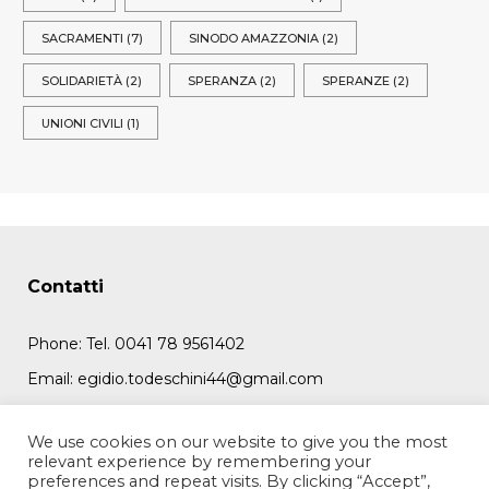
SACRAMENTI
(7)
SINODO AMAZZONIA
(2)
SOLIDARIETÀ
(2)
SPERANZA
(2)
SPERANZE
(2)
UNIONI CIVILI
(1)
Contatti
Phone:
Tel. 0041 78 9561402
Email:
egidio.todeschini44@gmail.com
Address:
Imfangring 28, 6005 Lucerna (CH)
We use cookies on our website to give you the most
relevant experience by remembering your
preferences and repeat visits. By clicking “Accept”,