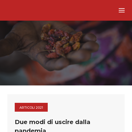
Skip
to
content
ARTICOLI 2021
Due modi di uscire dalla
pandemia