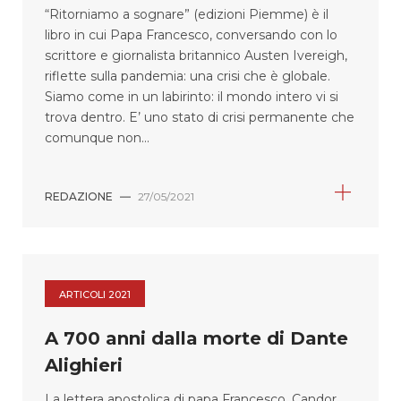
“Ritorniamo a sognare” (edizioni Piemme) è il
libro in cui Papa Francesco, conversando con lo
scrittore e giornalista britannico Austen Ivereigh,
riflette sulla pandemia: una crisi che è globale.
Siamo come in un labirinto: il mondo intero vi si
trova dentro. E’ uno stato di crisi permanente che
comunque non...
REDAZIONE
—
27/05/2021
ARTICOLI 2021
A 700 anni dalla morte di Dante
Alighieri
La lettera apostolica di papa Francesco, Candor