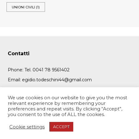
UNIONI CIVILI
(1)
Contatti
Phone:
Tel. 0041 78 9561402
Email:
egidio.todeschini44@gmail.com
Address:
Imfangring 28, 6005 Lucerna (CH)
We use cookies on our website to give you the most
relevant experience by remembering your
preferences and repeat visits. By clicking “Accept”,
you consent to the use of ALL the cookies.
© 2022, Don Egidio Todeschini - Web Design
Dan Romeo
Cookie settings
ACCEPT
All Rights Reserved.