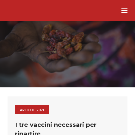
Skip
to
content
ARTICOLI 2021
I tre vaccini necessari per
ripartire