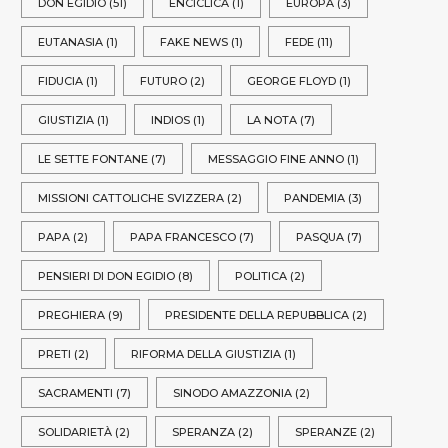
DON EGIDIO
(51)
ENCICLICA
(1)
EUROPA
(3)
EUTANASIA
(1)
FAKE NEWS
(1)
FEDE
(11)
FIDUCIA
(1)
FUTURO
(2)
GEORGE FLOYD
(1)
GIUSTIZIA
(1)
INDIOS
(1)
LA NOTA
(7)
LE SETTE FONTANE
(7)
MESSAGGIO FINE ANNO
(1)
MISSIONI CATTOLICHE SVIZZERA
(2)
PANDEMIA
(3)
PAPA
(2)
PAPA FRANCESCO
(7)
PASQUA
(7)
PENSIERI DI DON EGIDIO
(8)
POLITICA
(2)
PREGHIERA
(9)
PRESIDENTE DELLA REPUBBLICA
(2)
PRETI
(2)
RIFORMA DELLA GIUSTIZIA
(1)
SACRAMENTI
(7)
SINODO AMAZZONIA
(2)
SOLIDARIETÀ
(2)
SPERANZA
(2)
SPERANZE
(2)