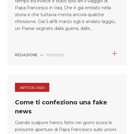
tempo ed invece è stato solo ieri il viaggio di
Papa Francesco in Iraq. Che è già entrato nella
storia e che tuttavia merita ancora qualche
riflessione. Dal 5 all’8 marzo egli è andato laggiù,
un Paese segnato dalla guerra, dalle...
REDAZIONE
—
11/03/2021
ARTICOLI 2020
Come ti confeziono una fake
news
Grande scalpore hanno fatto nei giorni scorsi le
presunte aperture di Papa Francesco sulle unioni